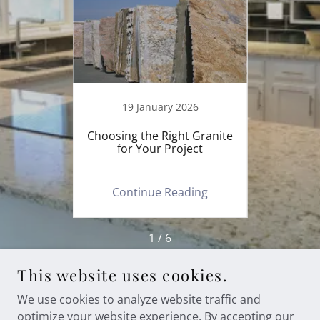
24
19 January 2026
1
r Home
Choosing the Right Granite
Wh
for Your Project
Bangko
fo
ing
Continue Reading
Co
1 / 6
This website uses cookies.
We use cookies to analyze website traffic and
COPYRIGHT © 2026 USL MARBLE - ALL RIGHTS
optimize your website experience. By accepting our