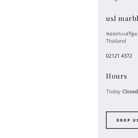
usl marb
ซอยประเสริฐมน
Thailand
02121 4372
Hours
Today
Closed
PTCHA and the Google
Privacy Policy
and
DROP US
f Service
apply.