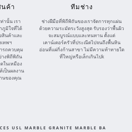
ินค้า
ทีมช่าง
ท่านั้น เรา
ช่างฝีมือที่พิถีพิถันของเราจัดการทุกแผ่น
ภูมิใจที่ได้
ด้วยความระมัดระวังสูงสุด รับรองว่าพื้นผิว
งสินค้าและ
จะสมบูรณ์แบบและทนทาน ตั้งแต่
ุงเทพฯ
เคาน์เตอร์ครัวที่ประณีตไปจนถึงพื้นหิน
ามารถควบคุม
อ่อนที่แผ่กิ่งก้านสาขา ไม่มีความท้าทายใด
งพิถีพิถัน
ที่ใหญ่หรือเล็กเกินไปk
่สุดในเหมือง
ห้เป็นผลงาน
บบ้านของคุณ
CES USL MARBLE GRANITE MARBLE BA