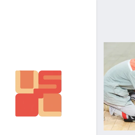
Granite
marble
Quartz St
Slate and
Veneer St