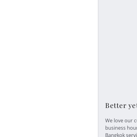
Better ye
We love our c
business hour
Bangkok servi